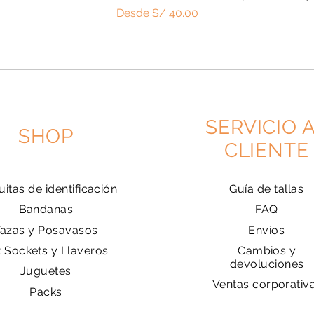
Precio de oferta
Desde
S/ 40.00
SERVICIO 
SHOP
CLIENTE
uitas de identificación
Guía de tallas
Bandanas
FAQ
Tazas y Posavasos
Envíos
t Sockets y Llaveros
Cambios y
devoluciones
Juguetes
Ventas corporativ
Packs