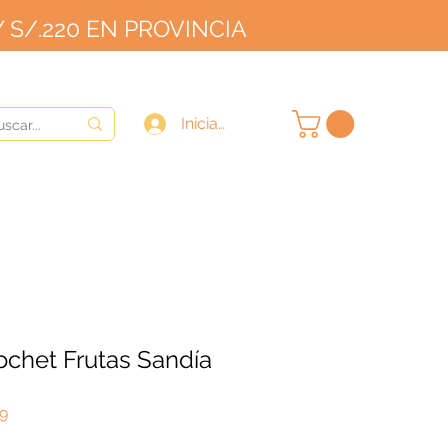
 S/.220 EN PROVINCIA
OVINCIA
9/10
Iniciar sesión
chet Frutas Sandía
Precio
99
de