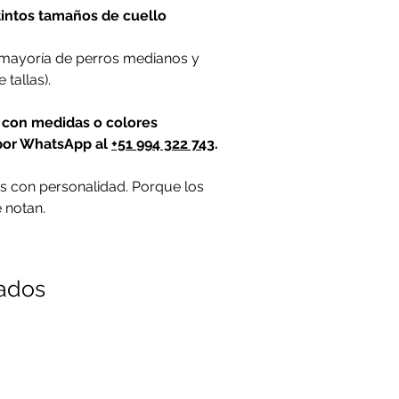
tintos tamaños de cuello
 mayoría de perros medianos y
tallas).
o con medidas o colores
 por WhatsApp al
+51 994 322 743
.
os con personalidad. Porque los
 notan.
nados