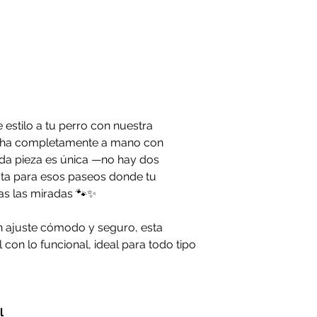
exactamente igual a 
+51 994322743
Revisa nuestra
polít
medidas podrían var
nuestra
política de 
 estilo a tu perro con nuestra
echa completamente a mano con
da pieza es única —no hay dos
ta para esos paseos donde tu
as las miradas 🐾✨
n ajuste cómodo y seguro, esta
con lo funcional, ideal para todo tipo
l