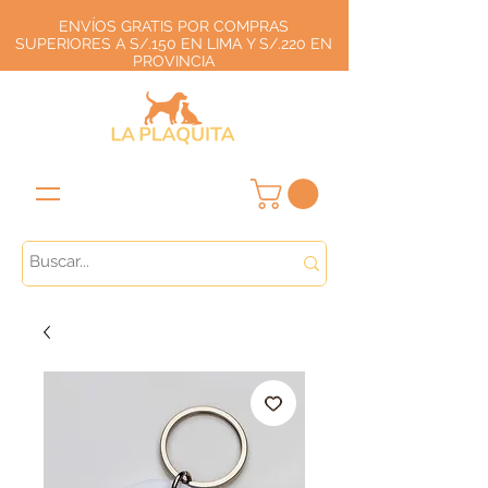
ENVÍOS GRATIS POR COMPRAS
SUPERIORES A S/.150 EN LIMA Y S/.220 EN
PROVINCIA