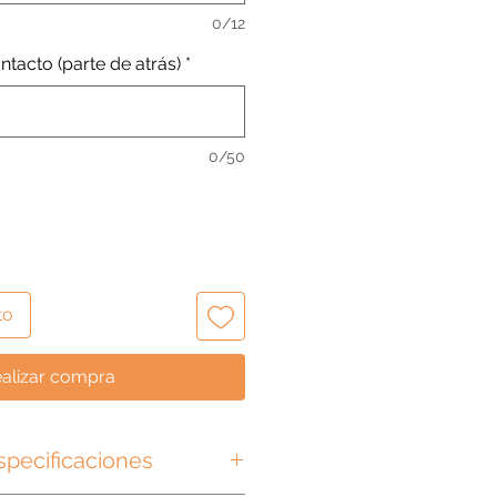
0/12
tacto (parte de atrás)
*
0/50
to
alizar compra
specificaciones