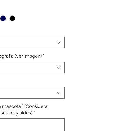
erta
pografía (ver imagen)
*
a mascota? (Considera
culas y tildes)
*