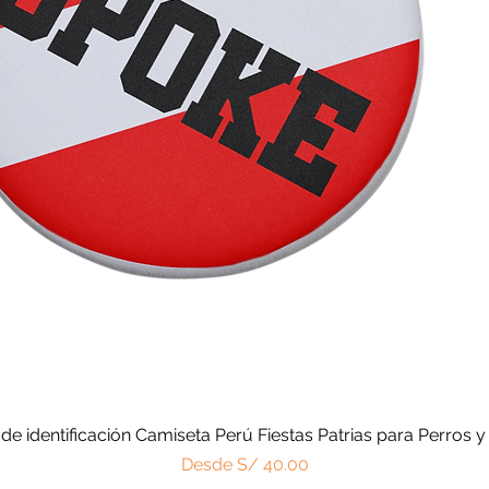
 de identificación Camiseta Perú Fiestas Patrias para Perros y
Vista rápida
Precio de oferta
Desde
S/ 40.00