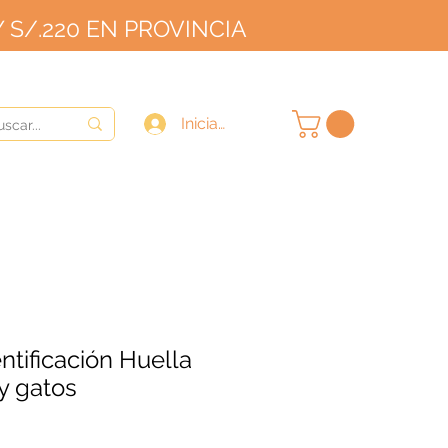
 S/.220 EN PROVINCIA
OVINCIA
9/10
Iniciar sesión
ntificación Huella
y gatos
ecio