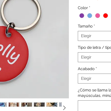
de
Color
*
of
Tamaño
*
Elegir
Tipo de letra / ti
Elegir
Acabado
*
Elegir
¿Cómo se llama l
mayúsculas, minús