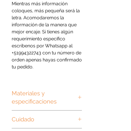
Mientras más información
coloques, más pequeña será la
letra. Acomodaremos la
información de la manera que
mejor encaje. Si tienes algún
requerimiento específico
escríbenos por Whatsapp al
+51994322743 con tu número de
orden apenas hayas confirmado
tu pedido.
Materiales y
especificaciones
Las plaquitas son de plástico
Cuidado
grueso de 3mm y las argollas
metálicas.