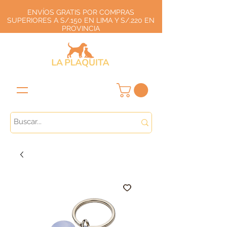
ENVÍOS GRATIS POR COMPRAS
SUPERIORES A S/.150 EN LIMA Y S/.220 EN
PROVINCIA