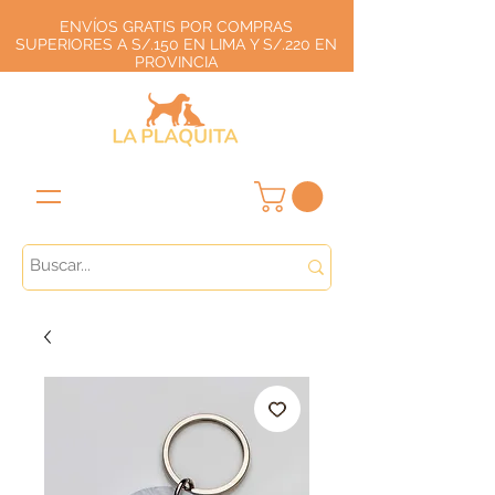
ENVÍOS GRATIS POR COMPRAS
SUPERIORES A S/.150 EN LIMA Y S/.220 EN
PROVINCIA