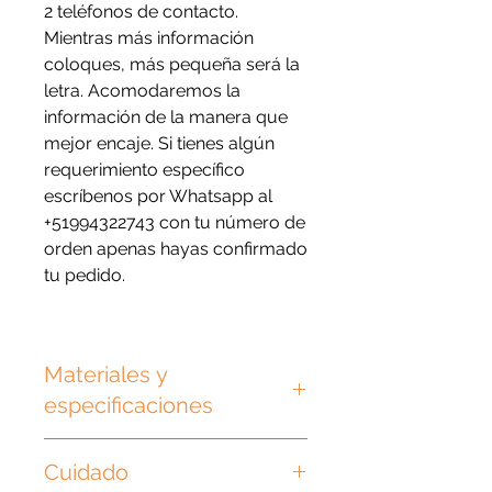
2 teléfonos de contacto.
Mientras más información
coloques, más pequeña será la
letra. Acomodaremos la
información de la manera que
mejor encaje. Si tienes algún
requerimiento específico
escríbenos por Whatsapp al
+51994322743 con tu número de
orden apenas hayas confirmado
tu pedido.
Materiales y
especificaciones
Las plaquitas son de plástico
Cuidado
grueso de 3mm y las argollas