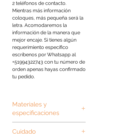
2 teléfonos de contacto.
Mientras más información
coloques, más pequeña será la
letra. Acomodaremos la
información de la manera que
mejor encaje. Si tienes algún
requerimiento específico
escríbenos por Whatsapp al
+51994322743 con tu número de
orden apenas hayas confirmado
tu pedido.
Materiales y
especificaciones
Las plaquitas son de plástico
Cuidado
grueso de 3mm y las argollas