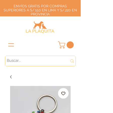
ENVÍOS GRATIS POR COMPRAS
SUPERIORES A S/.150 EN LIMA Y S/.220 EN
PROVINCIA