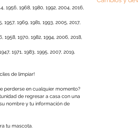
Cambios y de
personalizadas para 
escobillas, detergen
diámetro aprox.
exactamente igual a 
4, 1956, 1968, 1980, 1992, 2004, 2016,
lavarla o estar en c
Por ser un producto
proporciones podrían
bien con una toalla 
cambios o devolucion
, 1957, 1969, 1981, 1993, 2005, 2017,
datos ingresados, i
Procura no colgar ot
minúsculas y tildes.
para evitar que se d
6, 1958, 1970, 1982, 1994, 2006, 2018,
cual la ingreses.
Si cometiste un erro
1947, 1971, 1983, 1995, 2007, 2019,
antes por Whatsapp 
número de orden y s
haremos los cambios
ciles de limpiar!
Revisa nuestra
polít
e perderse en cualquier momento?
nuestra
política de 
rtunidad de regresar a casa con una
n su nombre y tu información de
ra tu mascota.