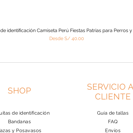
 de identificación Camiseta Perú Fiestas Patrias para Perros y
Vista rápida
Precio de oferta
Desde
S/ 40.00
SERVICIO 
SHOP
CLIENTE
uitas de identificación
Guía de tallas
Bandanas
FAQ
Tazas y Posavasos
Envíos