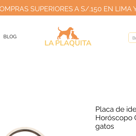
OMPRAS SUPERIORES A S/.150 EN LIMA Y
GRATIS PARA PEDIDOS A PARTIR DE S/150 EN LIMA Y S/2
20 EN PR
ÍOS A PROVINCIA S/10 SIN MÍNIMO HASTA EL 2
BLOG
Placa de ide
Horóscopo C
gatos