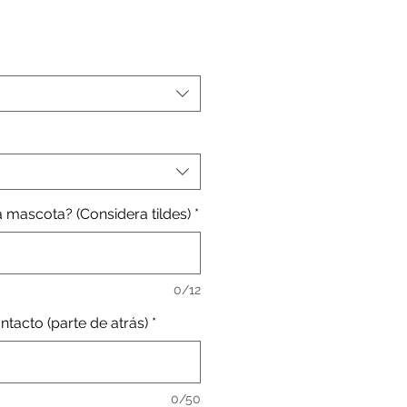
ecio
erta
 mascota? (Considera tildes)
*
0/12
tacto (parte de atrás)
*
0/50