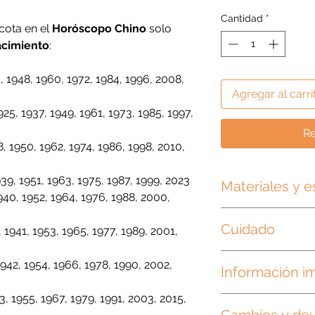
Cantidad
*
cota en el
Horóscopo Chino
solo
acimiento
:
, 1948, 1960, 1972, 1984, 1996, 2008,
Agregar al carri
925, 1937, 1949, 1961, 1973, 1985, 1997,
Re
, 1950, 1962, 1974, 1986, 1998, 2010,
939, 1951, 1963, 1975, 1987, 1999, 2023
Materiales y e
940, 1952, 1964, 1976, 1988, 2000,
Las plaquitas son d
Cuidado
argollas metálicas.
, 1941, 1953, 1965, 1977, 1989, 2001,
XS: Placa 2.5cm de 
Nuestras plaquitas s
diámetro aprox.
942, 1954, 1966, 1978, 1990, 2002,
Información i
diseñadas para colga
Estándar: Placa 3.5
Para limpiarlas, láv
de diámetro aprox.
3, 1955, 1967, 1979, 1991, 2003, 2015,
Nuestras plaquitas 
Puedes usar un trapo
XL: Placa 4cms de d