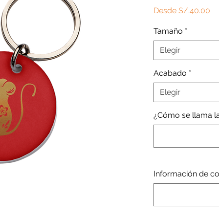
Pr
Desde
S/.40.00
de
Tamaño
*
of
Elegir
Acabado
*
Elegir
¿Cómo se llama la
Información de con