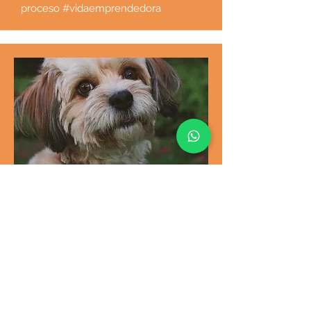
proceso #vidaemprendedora
MATI
BOSS DOG
Después de ser rescatada y
adoptada, fui nombrada #BossDog
en La Plaquita. Me dedico a
supervisar el diseño y producción,