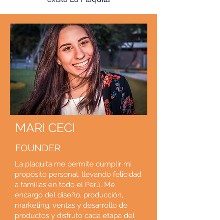
MARI CECI
FOUNDER
La plaquita me permite cumplir mi
propósito personal, llevando felicidad
a familias en todo el Perú. Me
encargo del diseño, producción,
marketing, ventas y desarrollo de
productos y disfruto cada etapa del