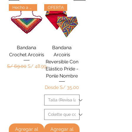
Hecho a Mano
OFERTA
Bandana
Bandana
Crochet Arcoíris
Arcoiris
Reversible Con
Precio
Precio de oferta
S/ 69.00
S/ 48.99
Elástico Pride -
Ponle Nombre
Precio de oferta
Desde
S/ 35.00
Agregar al
Agregar al