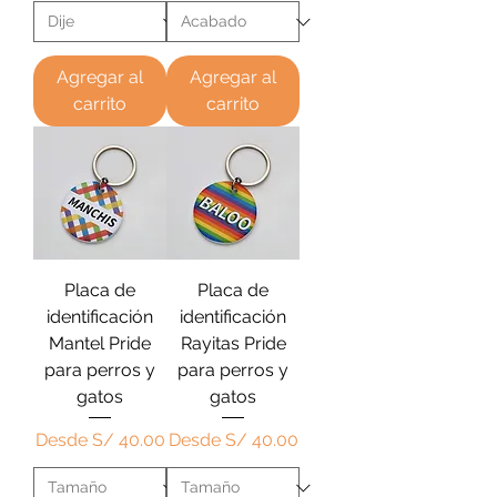
Agregar al
Agregar al
carrito
carrito
Placa de
Placa de
identificación
identificación
Mantel Pride
Rayitas Pride
para perros y
para perros y
gatos
gatos
Precio de oferta
Precio de oferta
Desde
S/ 40.00
Desde
S/ 40.00