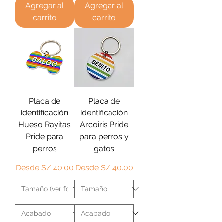
Agregar al
Agregar al
carrito
carrito
Placa de
Placa de
identificación
identificación
Hueso Rayitas
Arcoiris Pride
Pride para
para perros y
perros
gatos
Precio de oferta
Precio de oferta
Desde
S/ 40.00
Desde
S/ 40.00