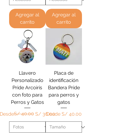
Agregar al
Agregar al
carrito
carrito
Llavero
Placa de
Personalizado
identificación
Pride Arcoiris
Bandera Pride
con foto para
para perros y
Perros y Gatos
gatos
Precio
Precio de oferta
S/ 40.00
Precio de oferta
Desde
S/ 36.00
Desde
S/ 40.00