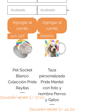
Agregar al
Agregar al
carrito
carrito
40% OFF
OFERTA
Pet Socket
Taza
Blanco
personalizada
Colección Pride
Pride Mantel
Rayitas
con foto y
nombre Perros
Precio
Precio de oferta
S/ 45.00
Desde
S/ 27.00
y Gatos
Precio
Precio de oferta
S/ 50.00
Desde
S/ 40.00