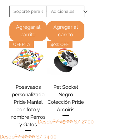
Agregar al
Agregar al
carrito
carrito
OFERTA
40% OFF
Posavasos
Pet Socket
personalizado
Negro
Pride Mantel
Colección Pride
con foto y
Arcoiris
nombre Perros
Precio
Precio de oferta
S/ 45.00
Desde
S/ 27.00
y Gatos
Precio
Precio de oferta
S/ 40.00
Desde
S/ 34.00