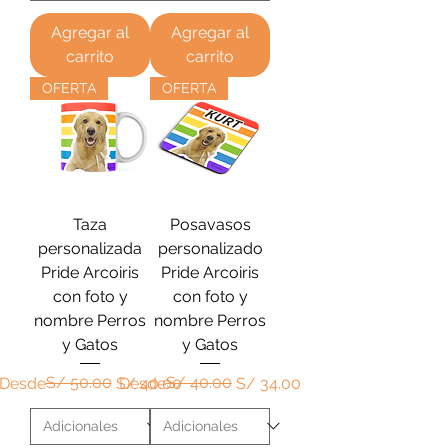
Agregar al
Agregar al
carrito
carrito
OFERTA
OFERTA
Taza
Posavasos
personalizada
personalizado
Pride Arcoiris
Pride Arcoiris
con foto y
con foto y
nombre Perros
nombre Perros
y Gatos
y Gatos
Precio
Precio de oferta
S/ 50.00
Precio
Precio de oferta
S/ 40.00
Desde
S/ 40.00
Desde
S/ 34.00