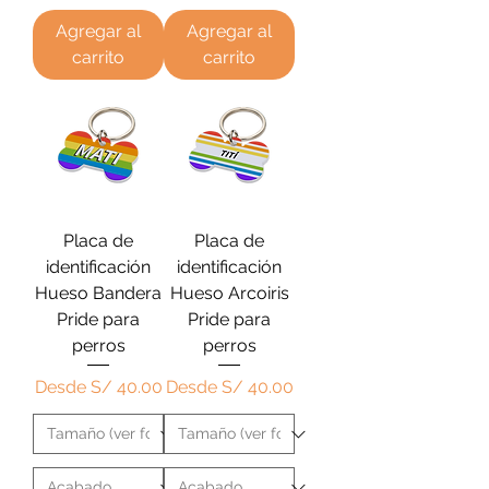
Agregar al
Agregar al
carrito
carrito
Placa de
Placa de
identificación
identificación
Hueso Bandera
Hueso Arcoiris
Pride para
Pride para
perros
perros
Precio de oferta
Precio de oferta
Desde
S/ 40.00
Desde
S/ 40.00