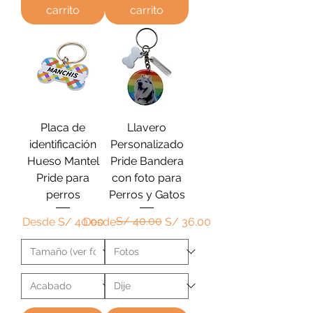
carrito
carrito
Placa de
Llavero
identificación
Personalizado
Hueso Mantel
Pride Bandera
Pride para
con foto para
perros
Perros y Gatos
Precio de oferta
Precio
Precio de oferta
S/ 40.00
Desde
S/ 40.00
Desde
S/ 36.00