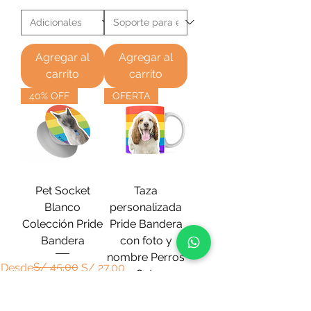
Agregar al
Agregar al
carrito
carrito
40% OFF
OFERTA
Pet Socket
Taza
Blanco
personalizada
Colección Pride
Pride Bandera
Bandera
con foto y
nombre Perros
Precio
Precio de oferta
S/ 45.00
Desde
S/ 27.00
y Gatos
Precio
Precio de oferta
S/ 50.00
Desde
S/ 40.00