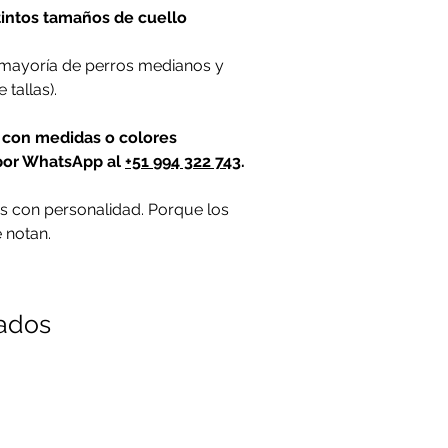
tintos tamaños de cuello
 mayoría de perros medianos y
tallas).
o con medidas o colores
 por WhatsApp al
+51 994 322 743
.
os con personalidad. Porque los
 notan.
nados