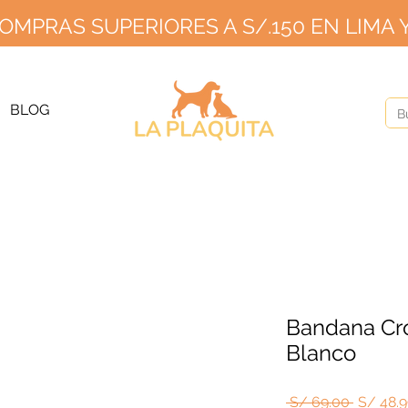
OMPRAS SUPERIORES A S/.150 EN LIMA Y
GRATIS PARA PEDIDOS A PARTIR DE S/150 EN LIMA Y S/2
20 EN PR
ÍOS A PROVINCIA S/10 SIN MÍNIMO HASTA EL 2
BLOG
Bandana Cro
Blanco
Precio
 S/ 69.00 
S/ 48.