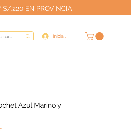
 S/.220 EN PROVINCIA
OVINCIA
9/10
Iniciar sesión
chet Azul Marino y
Precio
99