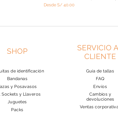
Precio de oferta
Desde
S/ 40.00
SERVICIO 
SHOP
CLIENTE
uitas de identificación
Guía de tallas
Bandanas
FAQ
Tazas y Posavasos
Envíos
t Sockets y Llaveros
Cambios y
devoluciones
Juguetes
Ventas corporativ
Packs