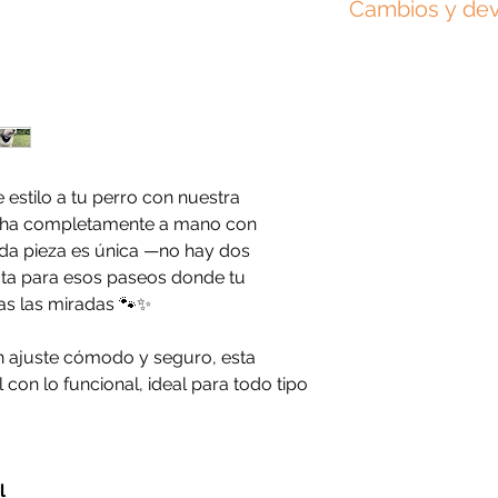
Cambios y de
personalizadas para 
para mascotas XS o
exactamente igual a 
+51 994322743
Revisa nuestra
polít
medidas podrían var
nuestra
política de 
 estilo a tu perro con nuestra
echa completamente a mano con
da pieza es única —no hay dos
ta para esos paseos donde tu
as las miradas 🐾✨
n ajuste cómodo y seguro, esta
con lo funcional, ideal para todo tipo
l