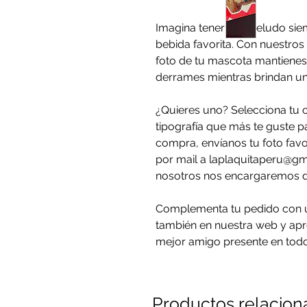
Imagina tener a tu peludo sie
bebida favorita. Con nuestro
foto de tu mascota mantienes 
derrames mientras brindan un
¿Quieres uno? Selecciona tu co
tipografía que más te guste p
compra, envíanos tu foto fav
por mail a laplaquitaperu@g
nosotros nos encargaremos de
Complementa tu pedido con u
también en nuestra web y apr
mejor amigo presente en to
Productos relacio