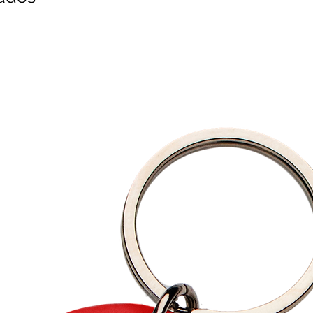
número de orden y s
haremos los cambios
Revisa nuestra
polít
nuestra
política de 