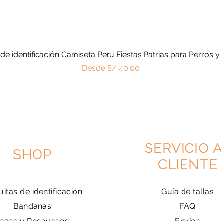
 de identificación Camiseta Perú Fiestas Patrias para Perros y
Vista rápida
Precio de oferta
Desde
S/ 40.00
SERVICIO 
SHOP
CLIENTE
uitas de identificación
Guía de tallas
Bandanas
FAQ
Tazas y Posavasos
Envíos