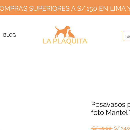
OMPRAS SUPERIORES A S/.150 EN LIMA Y
GRATIS PARA PEDIDOS A PARTIR DE S/150 EN LIMA Y S/2
20 EN PR
ÍOS A PROVINCIA S/10 SIN MÍNIMO HASTA EL 2
BLOG
Posavasos p
foto Mantel 
Precio
 S/ 40.00 
S/ 34.