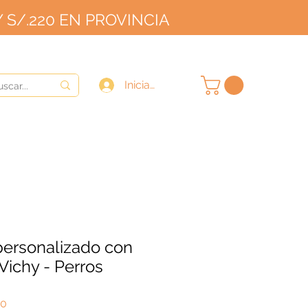
 S/.220 EN PROVINCIA
OVINCIA
9/10
Iniciar sesión
ersonalizado con
Vichy - Perros
Precio
00