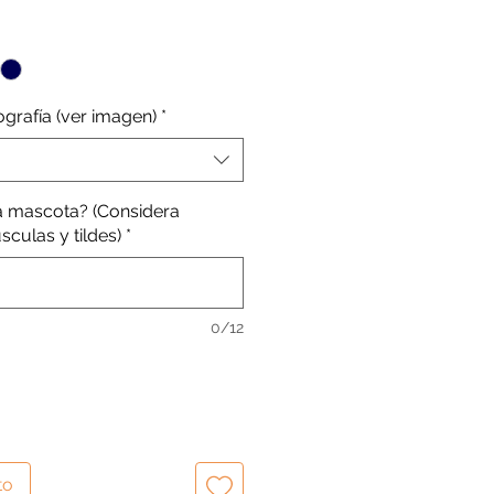
de
oferta
pografía (ver imagen)
*
a mascota? (Considera
culas y tildes)
*
0/12
to