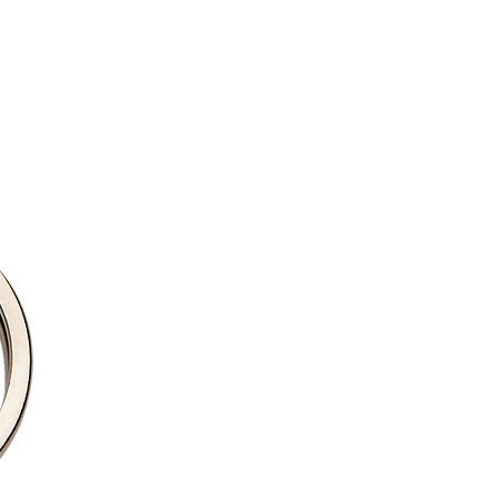
i aún no ha pasado a producción,
 necesarios.
ica de cambios y devoluciones
y
envíos