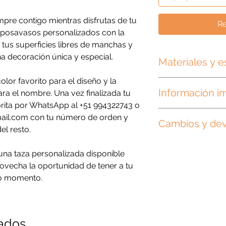
mpre contigo mientras disfrutas de tu
Re
s posavasos personalizados con la
tus superficies libres de manchas y
a decoración única y especial.
Materiales y e
lor favorito para el diseño y la
Medidas: 9.5 x 9.5 c
Información i
ara el nombre. Una vez finalizada tu
Material: MDF
orita por WhatsApp al +51 994322743 o
Nuestros posavasos 
mail.com con tu número de orden y
Cambios y de
personalizados para 
l resto.
exactamente igual a 
Por ser un producto
ligeramente. Las fot
na taza personalizada disponible
cambios o devolucion
ovecha la oportunidad de tener a tu
datos ingresados, i
El tiempo de elabora
minúsculas y tildes.
siguiente de haber c
do momento.
cual la ingreses.
Si cometiste un erro
antes por Whatsapp 
nados