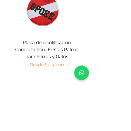
Placa de identificación
Placa de identificaci
Camiseta Perú Fiestas Patrias
Perú Fiestas Patrias
para Perros y Gatos
Precio de oferta
Desde
S/ 40.00
SHOP