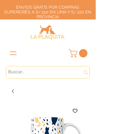
ENVÍOS GRATIS POR COMPRAS
SUPERIORES A S/.150 EN LIMA Y S/.220 EN
PROVINCIA