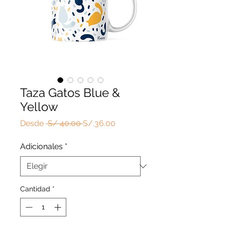
Taza Gatos Blue &
Yellow
Precio
Precio
Desde
 S/ 40.00 
S/.36.00
de
oferta
Adicionales
*
Cantidad
*