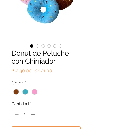
Donut de Peluche
con Chirriador
Precio
Precio
 S/ 30.00 
S/ 21.00
de
Color
*
oferta
Cantidad
*