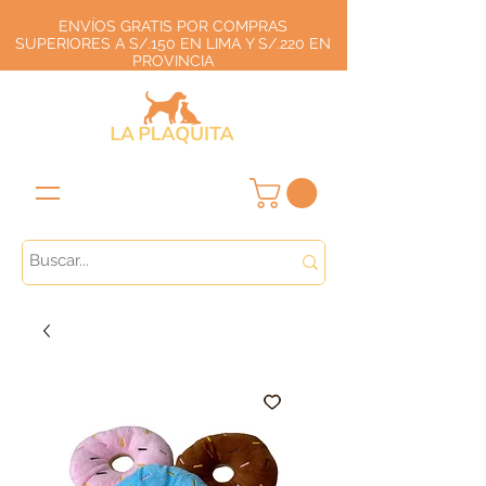
ENVÍOS GRATIS POR COMPRAS
SUPERIORES A S/.150 EN LIMA Y S/.220 EN
PROVINCIA