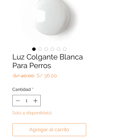
Luz Colgante Blanca
Para Perros
Precio
Precio
 S/ 40.00 
S/ 36.00
de
oferta
Cantidad
*
Solo 4 disponible(s)
Agregar al carrito