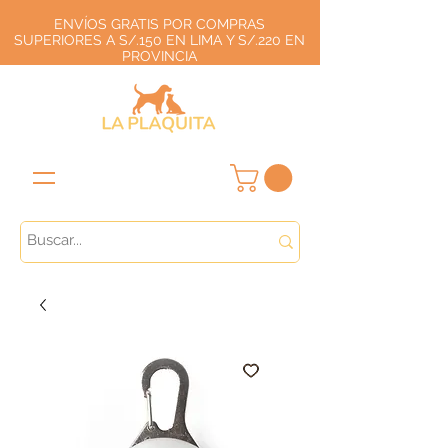
ENVÍOS GRATIS POR COMPRAS
SUPERIORES A S/.150 EN LIMA Y S/.220 EN
PROVINCIA