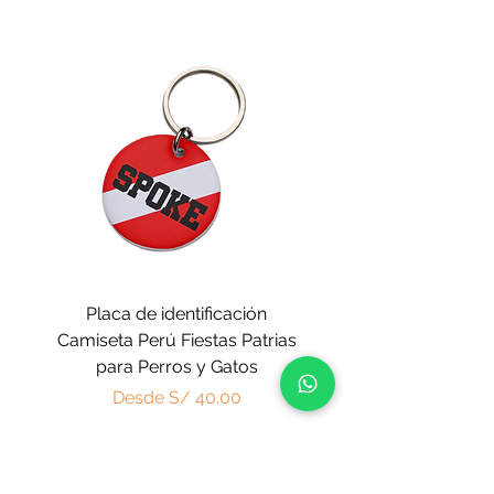
Placa de identificación
Placa de identificaci
Camiseta Perú Fiestas Patrias
Perú Fiestas Patrias
para Perros y Gatos
Precio de oferta
Desde
S/ 40.00