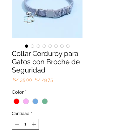
Collar Corduroy para
Gatos con Broche de
Seguridad
Precio
Precio
 S/ 35.00 
S/ 29.75
de
Color
*
oferta
Cantidad
*