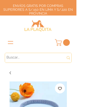
ENVÍOS GRATIS POR COMPRAS
SUPERIORES A S/.150 EN LIMA Y S/.220 EN
PROVINCIA