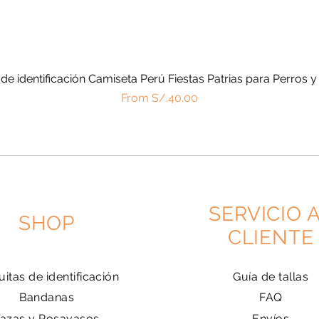
 de identificación Camiseta Perú Fiestas Patrias para Perros y
Quick View
Price
From S/.40.00
SERVICIO 
SHOP
CLIENTE
uitas de identificación
Guía de tallas
Bandanas
FAQ
Tazas y Posavasos
Envíos