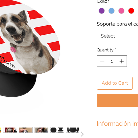
Color
*
Soporte para el c
Select
Quantity
*
Add to Cart
Información i
Nuestros Pet Sock