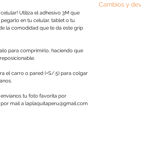
Cambios y de
mano y personaliza
 celular! Utiliza el adhesivo 3M que
ninguno será exact
Por ser un produc
 pegarlo en tu celular, tablet o tu
tonos podrían var
permiten cambios
a de la comodidad que te da este grip
son referenciales.
Si cometiste un er
El tiempo de elabo
cuanto antes por
ónalo para comprimirlo, haciendo que
día siguiente de h
incluyendo tu núm
reposicionable.
pasado a producc
necesarios.
a el carro o pared (+S/.5) para colgar
manos.
Revisa nuestra
po
devoluciones
y n
envíanos tu foto favorita por
 por mail a laplaquitaperu@gmail.com