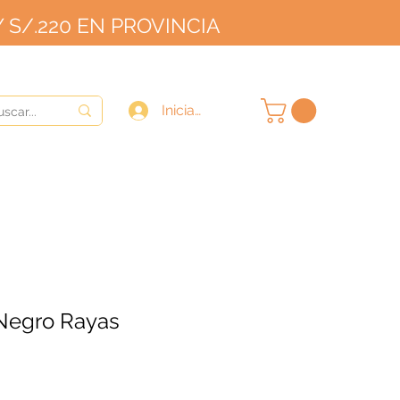
 S/.220 EN PROVINCIA
OVINCIA
9/10
Iniciar sesión
Negro Rayas
e