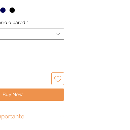
arro o pared
*
Buy Now
mportante
ets son únicos, hechos a