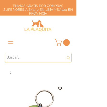
ENVÍOS GRATIS POR COMPRAS
SUPERIORES A S/.150 EN LIMA Y S/.220 EN
PROVINCIA