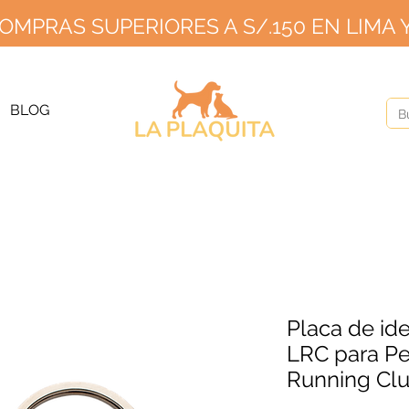
OMPRAS SUPERIORES A S/.150 EN LIMA Y
GRATIS PARA PEDIDOS A PARTIR DE S/150 EN LIMA Y S/2
20 EN PR
ÍOS A PROVINCIA S/10 SIN MÍNIMO HASTA EL 2
BLOG
Placa de ide
LRC para Pe
Running Cl