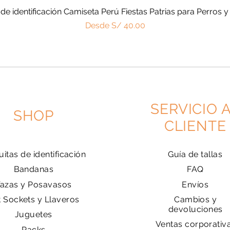
 de identificación Camiseta Perú Fiestas Patrias para Perros y
Vista rápida
Precio de oferta
Desde
S/ 40.00
SERVICIO 
SHOP
CLIENTE
uitas de identificación
Guía de tallas
Bandanas
FAQ
Tazas y Posavasos
Envíos
t Sockets y Llaveros
Cambios y
devoluciones
Juguetes
Ventas corporativ
Packs