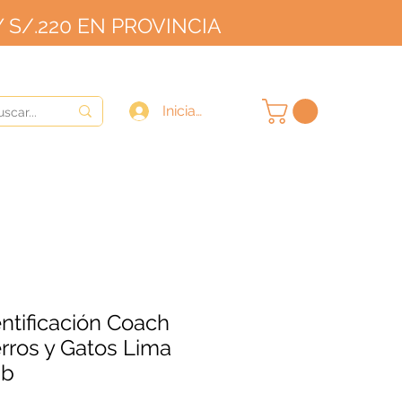
 S/.220 EN PROVINCIA
OVINCIA
9/10
Iniciar sesión
ntificación Coach
rros y Gatos Lima
ub