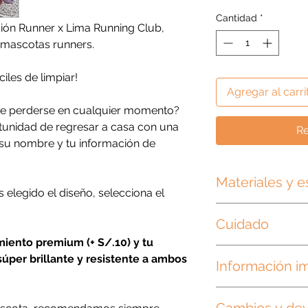
Cantidad
*
ión Runner x Lima Running Club,
 mascotas runners.
ciles de limpiar!
Agregar al carri
e perderse en cualquier momento?
rtunidad de regresar a casa con una
Re
n su nombre y tu información de
Materiales y e
 elegido el diseño, selecciona el
Las plaquitas son d
Cuidado
argollas metálicas.
XS: Placa 2.5cm de 
miento premium (+ S/.10) y tu
Nuestras plaquitas s
diámetro aprox.
úper brillante y resistente a ambos
Información i
diseñadas para colga
Estándar: Placa 3.5
Para limpiarlas, láv
de diámetro aprox.
Nuestras plaquitas 
Puedes usar un trapo
XL: Placa 4cms de d