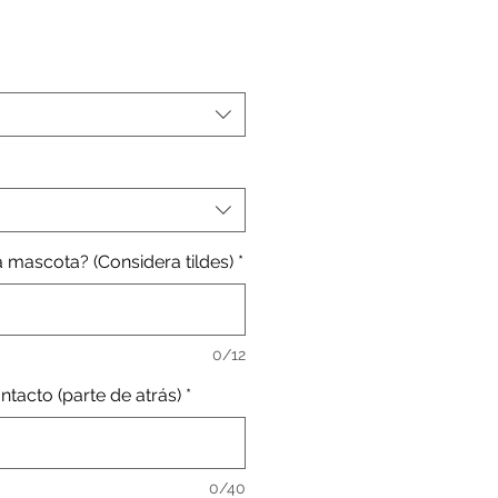
ecio
erta
 mascota? (Considera tildes)
*
0/12
tacto (parte de atrás)
*
0/40