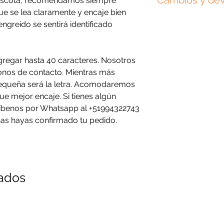
Cambios y de
mascota, recomendamos siempre
personalizadas para 
escobillas, detergen
diámetro aprox.
exactamente igual a 
e se lea claramente y encaje bien
lavarla o estar en c
Por ser un producto
proporciones podrían
bien con una toalla 
engreído se sentirá identificado
cambios o devolucion
datos ingresados, i
Procura no colgar ot
minúsculas y tildes.
para evitar que se d
gregar hasta 40 caracteres. Nosotros
cual la ingreses.
nos de contacto. Mientras más
Si cometiste un erro
equeña será la letra. Acomodaremos
antes por Whatsapp 
ue mejor encaje. Si tienes algún
número de orden y s
ríbenos por Whatsapp al +51994322743
haremos los cambios
as hayas confirmado tu pedido.
Revisa nuestra
polít
nuestra
política de 
nados