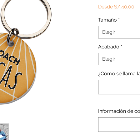
Pr
Desde
S/.40.00
de
Tamaño
*
of
Elegir
Acabado
*
Elegir
¿Cómo se llama la
Información de con