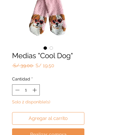
Medias "Cool Dog"
Precio
Precio
 S/ 39.00 
S/ 19.50
de
oferta
Cantidad
*
Solo 2 disponible(s)
Agregar al carrito
Realizar compra