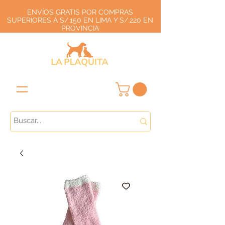
ENVÍOS GRATIS POR COMPRAS
SUPERIORES A S/.150 EN LIMA Y S/.220 EN
PROVINCIA