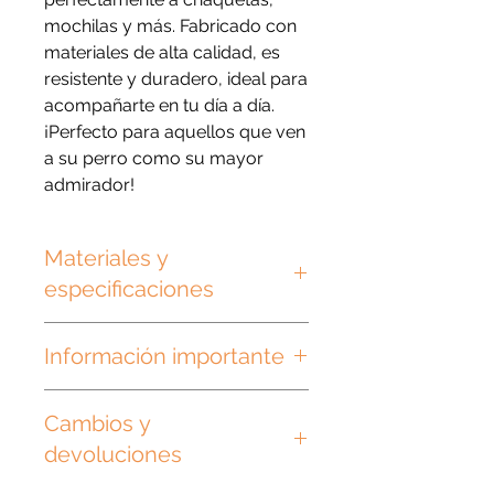
mochilas y más. Fabricado con
materiales de alta calidad, es
resistente y duradero, ideal para
acompañarte en tu día a día.
¡Perfecto para aquellos que ven
a su perro como su mayor
admirador!
Materiales y
especificaciones
Pin metálico esmaltado.
Información importante
Medidas aproximadas:
Los tonos, colores y proporciones
Largo: 3 cm.
Cambios y
del prodcto son referenciales y
Ancho: 3 cm.
podrían variar ligeramente con
devoluciones
respecto a las fotos o entre unos y
otros.