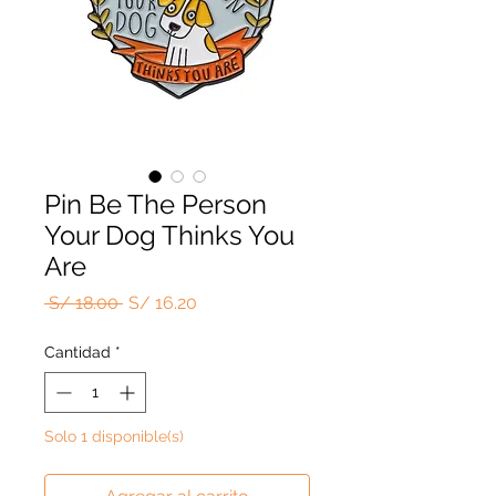
Pin Be The Person
Your Dog Thinks You
Are
Precio
Precio
 S/ 18.00 
S/ 16.20
de
oferta
Cantidad
*
Solo 1 disponible(s)