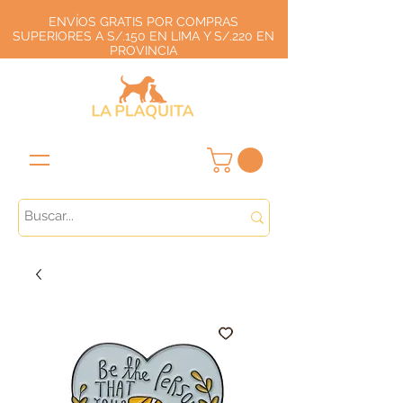
ENVÍOS GRATIS POR COMPRAS
SUPERIORES A S/.150 EN LIMA Y S/.220 EN
PROVINCIA