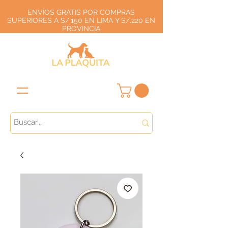
ENVÍOS GRATIS POR COMPRAS
SUPERIORES A S/.150 EN LIMA Y S/.220 EN
PROVINCIA