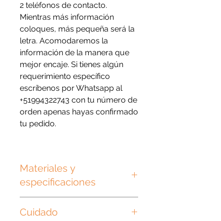
2 teléfonos de contacto.
Mientras más información
coloques, más pequeña será la
letra. Acomodaremos la
información de la manera que
mejor encaje. Si tienes algún
requerimiento específico
escríbenos por Whatsapp al
+51994322743 con tu número de
orden apenas hayas confirmado
tu pedido.
Materiales y
especificaciones
Las plaquitas son de plástico
Cuidado
grueso de 3mm y las argollas