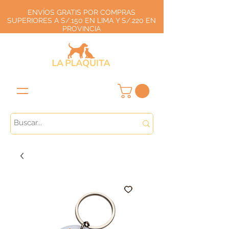
ENVÍOS GRATIS POR COMPRAS
SUPERIORES A S/.150 EN LIMA Y S/.220 EN
PROVINCIA