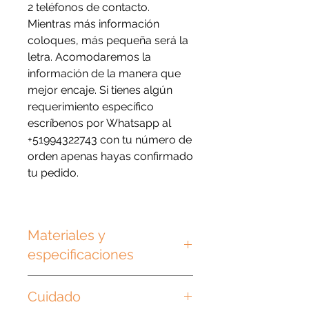
2 teléfonos de contacto.
Mientras más información
coloques, más pequeña será la
letra. Acomodaremos la
información de la manera que
mejor encaje. Si tienes algún
requerimiento específico
escríbenos por Whatsapp al
+51994322743 con tu número de
orden apenas hayas confirmado
tu pedido.
Materiales y
especificaciones
Las plaquitas son de plástico
Cuidado
grueso de 3mm y las argollas